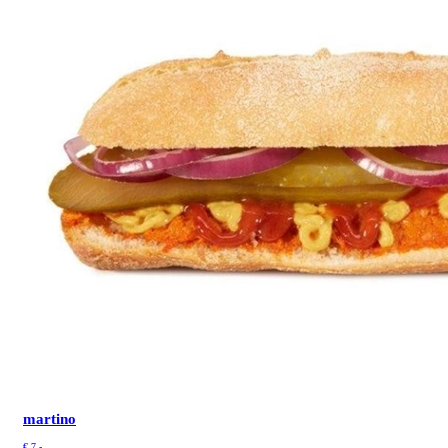
martino
€
7.-