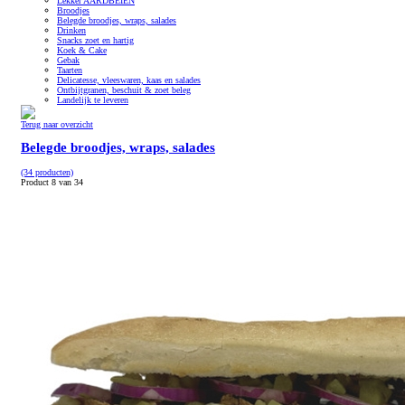
Lekker AARDBEIEN
Broodjes
Belegde broodjes, wraps, salades
Drinken
Snacks zoet en hartig
Koek & Cake
Gebak
Taarten
Delicatesse, vleeswaren, kaas en salades
Ontbijtgranen, beschuit & zoet beleg
Landelijk te leveren
Terug naar overzicht
Belegde broodjes, wraps, salades
(34 producten)
Product 8 van 34