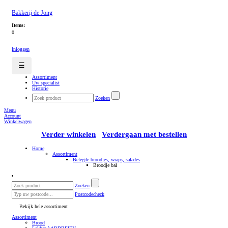
Bakkerij de Jong
Items:
0
Inloggen
☰
Assortiment
Uw specialist
Historie
Zoeken
Menu
Account
Winkelwagen
Verder winkelen
Verdergaan met bestellen
Home
Assortiment
Belegde broodjes, wraps, salades
Broodje bal
Zoeken
Postcodecheck
Bekijk hele assortiment
Assortiment
Brood