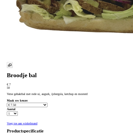
Broodje bal
€ 7
50
Verse gehaktbal met rode ui, augurk, ijsbergsla, ketchup en mosterd
Maak uw keuze:
Aantal
Voeg toe aan winkelmand
Productspecificatie