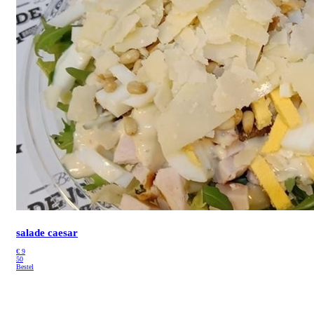
salade caesar
€
9
50
Bestel