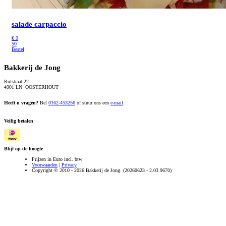
salade carpaccio
€
9
50
Bestel
Bakkerij de Jong
Rulstraat 22
4901 LN OOSTERHOUT
Heeft u vragen?
Bel
0162-453256
of stuur ons een
e-mail
.
Veilig betalen
Blijf op de hoogte
Prijzen in Euro incl. btw
Voorwaarden
|
Privacy
Copyright © 2010 - 2026 Bakkerij de Jong. (20260623 - 2.03.9670)