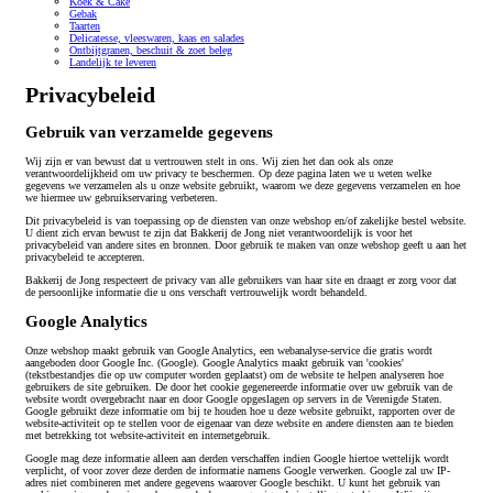
Koek & Cake
Gebak
Taarten
Delicatesse, vleeswaren, kaas en salades
Ontbijtgranen, beschuit & zoet beleg
Landelijk te leveren
Privacybeleid
Gebruik van verzamelde gegevens
Wij zijn er van bewust dat u vertrouwen stelt in ons. Wij zien het dan ook als onze
verantwoordelijkheid om uw privacy te beschermen. Op deze pagina laten we u weten welke
gegevens we verzamelen als u onze website gebruikt, waarom we deze gegevens verzamelen en hoe
we hiermee uw gebruikservaring verbeteren.
Dit privacybeleid is van toepassing op de diensten van onze webshop en/of zakelijke bestel website.
U dient zich ervan bewust te zijn dat Bakkerij de Jong niet verantwoordelijk is voor het
privacybeleid van andere sites en bronnen. Door gebruik te maken van onze webshop geeft u aan het
privacybeleid te accepteren.
Bakkerij de Jong respecteert de privacy van alle gebruikers van haar site en draagt er zorg voor dat
de persoonlijke informatie die u ons verschaft vertrouwelijk wordt behandeld.
Google Analytics
Onze webshop maakt gebruik van Google Analytics, een webanalyse-service die gratis wordt
aangeboden door Google Inc. (Google). Google Analytics maakt gebruik van 'cookies'
(tekstbestandjes die op uw computer worden geplaatst) om de website te helpen analyseren hoe
gebruikers de site gebruiken. De door het cookie gegenereerde informatie over uw gebruik van de
website wordt overgebracht naar en door Google opgeslagen op servers in de Verenigde Staten.
Google gebruikt deze informatie om bij te houden hoe u deze website gebruikt, rapporten over de
website-activiteit op te stellen voor de eigenaar van deze website en andere diensten aan te bieden
met betrekking tot website-activiteit en internetgebruik.
Google mag deze informatie alleen aan derden verschaffen indien Google hiertoe wettelijk wordt
verplicht, of voor zover deze derden de informatie namens Google verwerken. Google zal uw IP-
adres niet combineren met andere gegevens waarover Google beschikt. U kunt het gebruik van