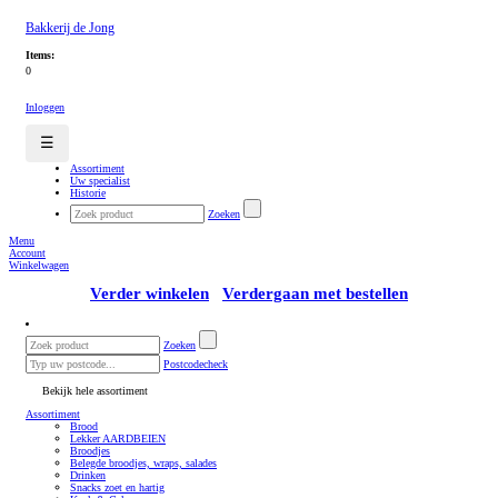
Bakkerij de Jong
Items:
0
Inloggen
☰
Assortiment
Uw specialist
Historie
Zoeken
Menu
Account
Winkelwagen
Verder winkelen
Verdergaan met bestellen
Zoeken
Postcodecheck
Bekijk hele assortiment
Assortiment
Brood
Lekker AARDBEIEN
Broodjes
Belegde broodjes, wraps, salades
Drinken
Snacks zoet en hartig