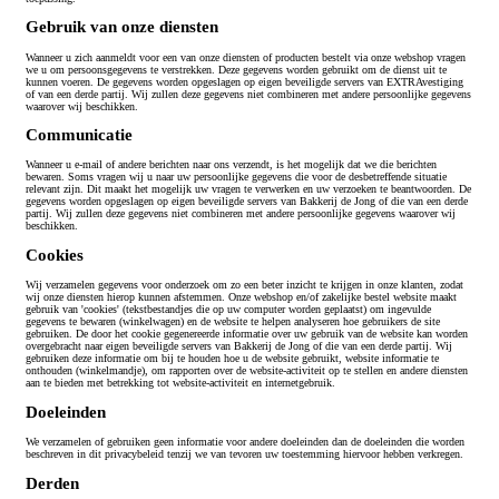
Gebruik van onze diensten
Wanneer u zich aanmeldt voor een van onze diensten of producten bestelt via onze webshop vragen
we u om persoonsgegevens te verstrekken. Deze gegevens worden gebruikt om de dienst uit te
kunnen voeren. De gegevens worden opgeslagen op eigen beveiligde servers van EXTRAvestiging
of van een derde partij. Wij zullen deze gegevens niet combineren met andere persoonlijke gegevens
waarover wij beschikken.
Communicatie
Wanneer u e-mail of andere berichten naar ons verzendt, is het mogelijk dat we die berichten
bewaren. Soms vragen wij u naar uw persoonlijke gegevens die voor de desbetreffende situatie
relevant zijn. Dit maakt het mogelijk uw vragen te verwerken en uw verzoeken te beantwoorden. De
gegevens worden opgeslagen op eigen beveiligde servers van Bakkerij de Jong of die van een derde
partij. Wij zullen deze gegevens niet combineren met andere persoonlijke gegevens waarover wij
beschikken.
Cookies
Wij verzamelen gegevens voor onderzoek om zo een beter inzicht te krijgen in onze klanten, zodat
wij onze diensten hierop kunnen afstemmen. Onze webshop en/of zakelijke bestel website maakt
gebruik van 'cookies' (tekstbestandjes die op uw computer worden geplaatst) om ingevulde
gegevens te bewaren (winkelwagen) en de website te helpen analyseren hoe gebruikers de site
gebruiken. De door het cookie gegenereerde informatie over uw gebruik van de website kan worden
overgebracht naar eigen beveiligde servers van Bakkerij de Jong of die van een derde partij. Wij
gebruiken deze informatie om bij te houden hoe u de website gebruikt, website informatie te
onthouden (winkelmandje), om rapporten over de website-activiteit op te stellen en andere diensten
aan te bieden met betrekking tot website-activiteit en internetgebruik.
Doeleinden
We verzamelen of gebruiken geen informatie voor andere doeleinden dan de doeleinden die worden
beschreven in dit privacybeleid tenzij we van tevoren uw toestemming hiervoor hebben verkregen.
Derden