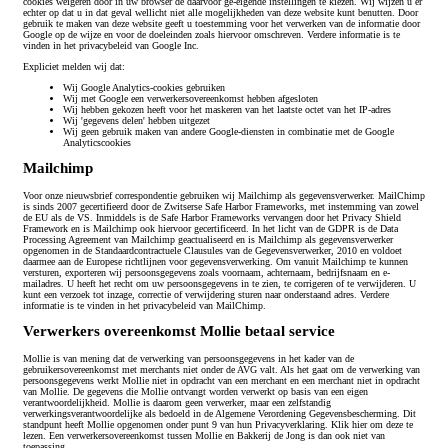
cookies weigeren door in uw browser de daarvoor ge-eigende instellingen te kiezen. Wij wijzen u er
echter op dat u in dat geval wellicht niet alle mogelijkheden van deze website kunt benutten. Door
gebruik te maken van deze website geeft u toestemming voor het verwerken van de informatie door
Google op de wijze en voor de doeleinden zoals hiervoor omschreven. Verdere informatie is te
vinden in het privacybeleid van Google Inc.
Expliciet melden wij dat:
Wij Google Analytics-cookies gebruiken
Wij met Google een verwerkersovereenkomst hebben afgesloten
Wij hebben gekozen heeft voor het maskeren van het laatste octet van het IP-adres
Wij 'gegevens delen' hebben uitgezet
Wij geen gebruik maken van andere Google-diensten in combinatie met de Google
Analyticscookies
Mailchimp
Voor onze nieuwsbrief correspondentie gebruiken wij Mailchimp als gegevensverwerker. MailChimp
is sinds 2007 gecertifieerd door de Zwitserse Safe Harbor Frameworks, met instemming van zowel
de EU als de VS. Inmiddels is de Safe Harbor Frameworks vervangen door het Privacy Shield
Framework en is Mailchimp ook hiervoor gecertificeerd. In het licht van de GDPR is de Data
Processing Agreement van Mailchimp geactualiseerd en is Mailchimp als gegevensverwerker
opgenomen in de Standaardcontractuele Clausules van de Gegevensverwerker, 2010 en voldoet
daarmee aan de Europese richtlijnen voor gegevensverwerking. Om vanuit Mailchimp te kunnen
versturen, exporteren wij persoonsgegevens zoals voornaam, achternaam, bedrijfsnaam en e-
mailadres. U heeft het recht om uw persoonsgegevens in te zien, te corrigeren of te verwijderen. U
kunt een verzoek tot inzage, correctie of verwijdering sturen naar onderstaand adres. Verdere
informatie is te vinden in het privacybeleid van MailChimp.
Verwerkers overeenkomst Mollie betaal service
Mollie is van mening dat de verwerking van persoonsgegevens in het kader van de
gebruikersovereenkomst met merchants niet onder de AVG valt. Als het gaat om de verwerking van
persoonsgegevens werkt Mollie niet in opdracht van een merchant en een merchant niet in opdracht
van Mollie. De gegevens die Mollie ontvangt worden verwerkt op basis van een eigen
verantwoordelijkheid. Mollie is daarom geen verwerker, maar een zelfstandig
verwerkingsverantwoordelijke als bedoeld in de Algemene Verordening Gegevensbescherming. Dit
standpunt heeft Mollie opgenomen onder punt 9 van hun Privacyverklaring. Klik hier om deze te
lezen. Een verwerkersovereenkomst tussen Mollie en Bakkerij de Jong is dan ook niet van
toepassing.