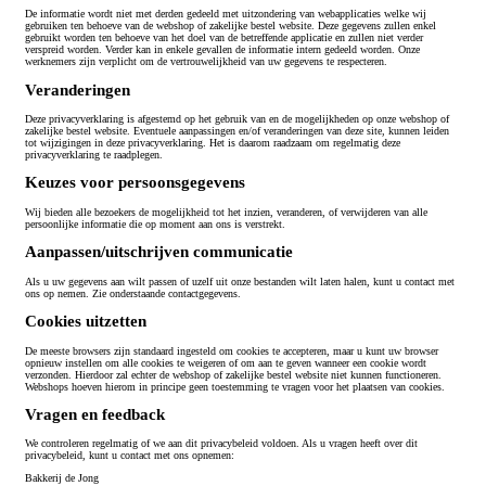
De informatie wordt niet met derden gedeeld met uitzondering van webapplicaties welke wij
gebruiken ten behoeve van de webshop of zakelijke bestel website. Deze gegevens zullen enkel
gebruikt worden ten behoeve van het doel van de betreffende applicatie en zullen niet verder
verspreid worden. Verder kan in enkele gevallen de informatie intern gedeeld worden. Onze
werknemers zijn verplicht om de vertrouwelijkheid van uw gegevens te respecteren.
Veranderingen
Deze privacyverklaring is afgestemd op het gebruik van en de mogelijkheden op onze webshop of
zakelijke bestel website. Eventuele aanpassingen en/of veranderingen van deze site, kunnen leiden
tot wijzigingen in deze privacyverklaring. Het is daarom raadzaam om regelmatig deze
privacyverklaring te raadplegen.
Keuzes voor persoonsgegevens
Wij bieden alle bezoekers de mogelijkheid tot het inzien, veranderen, of verwijderen van alle
persoonlijke informatie die op moment aan ons is verstrekt.
Aanpassen/uitschrijven communicatie
Als u uw gegevens aan wilt passen of uzelf uit onze bestanden wilt laten halen, kunt u contact met
ons op nemen. Zie onderstaande contactgegevens.
Cookies uitzetten
De meeste browsers zijn standaard ingesteld om cookies te accepteren, maar u kunt uw browser
opnieuw instellen om alle cookies te weigeren of om aan te geven wanneer een cookie wordt
verzonden. Hierdoor zal echter de webshop of zakelijke bestel website niet kunnen functioneren.
Webshops hoeven hierom in principe geen toestemming te vragen voor het plaatsen van cookies.
Vragen en feedback
We controleren regelmatig of we aan dit privacybeleid voldoen. Als u vragen heeft over dit
privacybeleid, kunt u contact met ons opnemen:
Bakkerij de Jong