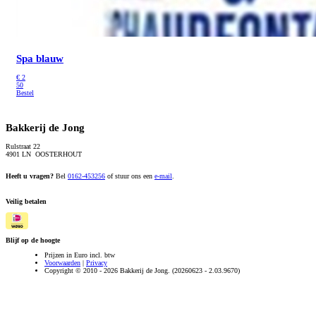
Spa blauw
€
2
50
Bestel
Bakkerij de Jong
Rulstraat 22
4901 LN OOSTERHOUT
Heeft u vragen?
Bel
0162-453256
of stuur ons een
e-mail
.
Veilig betalen
Blijf op de hoogte
Prijzen in Euro incl. btw
Voorwaarden
|
Privacy
Copyright © 2010 - 2026 Bakkerij de Jong. (20260623 - 2.03.9670)