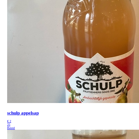
schulp appelsap
€
2
25
Bestel