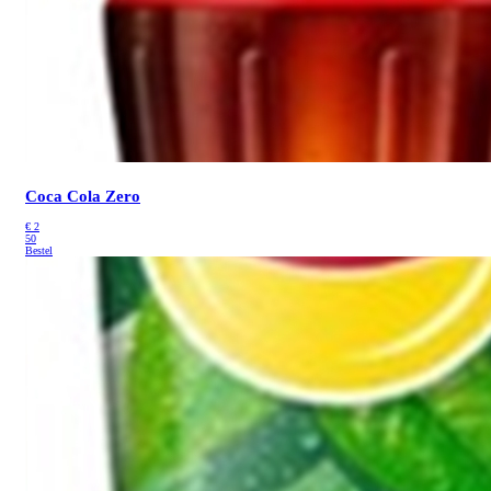
Coca Cola Zero
€
2
50
Bestel