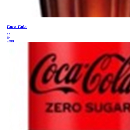
Coca Cola
€
2
50
Bestel