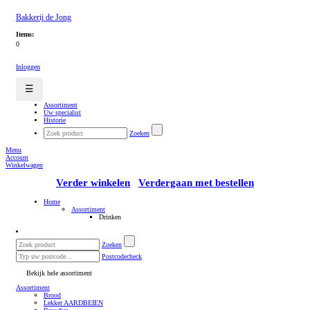
Bakkerij de Jong
Items:
0
Inloggen
☰
Assortiment
Uw specialist
Historie
Zoeken
Menu
Account
Winkelwagen
Verder winkelen
Verdergaan met bestellen
Home
Assortiment
Drinken
Zoeken
Postcodecheck
Bekijk hele assortiment
Assortiment
Brood
Lekker AARDBEIEN