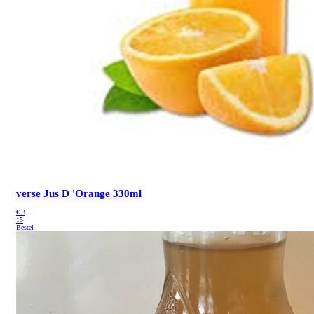
verse Jus D 'Orange 330ml
€
3
15
Bestel