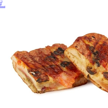
€
3
50
Bestel