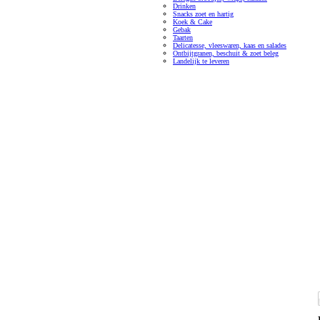
Drinken
Snacks zoet en hartig
Koek & Cake
Gebak
Taarten
Delicatesse, vleeswaren, kaas en salades
Ontbijtgranen, beschuit & zoet beleg
Landelijk te leveren