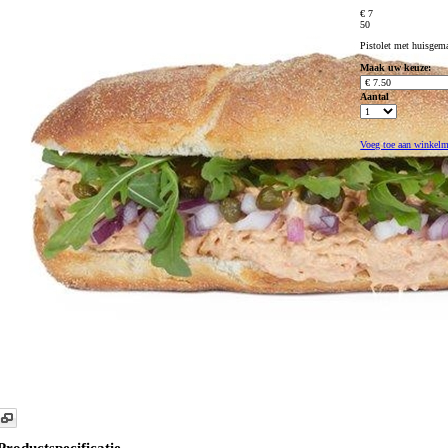
€ 7
50
Pistolet met huisgema
Maak uw keuze:
Aantal
Voeg toe aan winkel