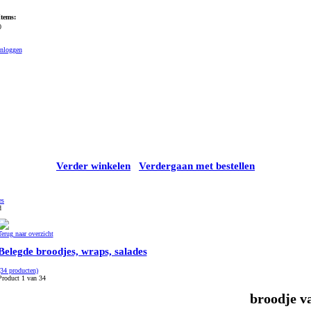
Items:
0
Inloggen
Verder winkelen
Verdergaan met bestellen
es
d
Terug naar overzicht
Belegde broodjes, wraps, salades
(34 producten)
Product 1 van 34
broodje v