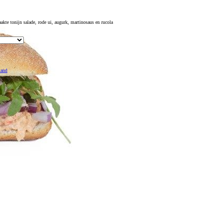
akte tonijn salade, rode ui, augurk, martinosaus en rucola
mand