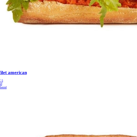
filet american
€
5
50
Bestel