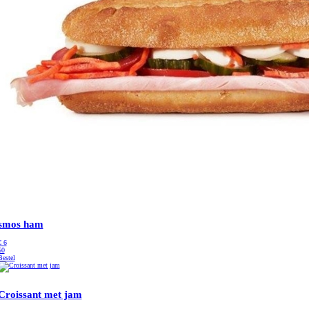
smos ham
€
6
50
Bestel
Croissant met jam