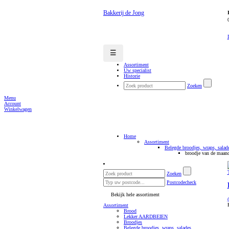
Bakkerij de Jong
☰
Assortiment
Uw specialist
Historie
Zoeken
Menu
Account
Winkelwagen
Home
Assortiment
Belegde broodjes, wraps, salad
broodje van de maan
Zoeken
Postcodecheck
Bekijk hele assortiment
Assortiment
Brood
Lekker AARDBEIEN
Broodjes
Belegde broodjes, wraps, salades