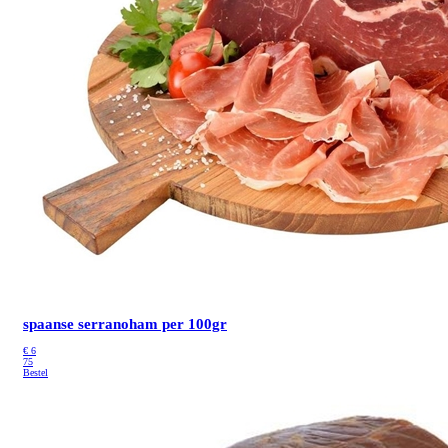
spaanse serranoham per 100gr
€
6
75
Bestel