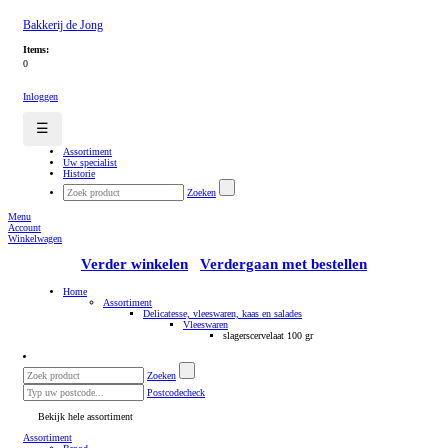
Bakkerij de Jong
Items:
0
Inloggen
☰
Assortiment
Uw specialist
Historie
Zoeken
Menu
Account
Winkelwagen
Verder winkelen
Verdergaan met bestellen
Home
Assortiment
Delicatesse, vleeswaren, kaas en salades
Vleeswaren
slagerscervelaat 100 gr
Zoeken
Postcodecheck
Bekijk hele assortiment
Assortiment