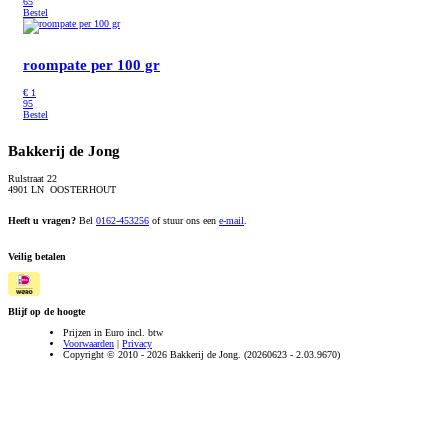
65
Bestel
roompate per 100 gr
€
1
95
Bestel
Bakkerij de Jong
Rulstraat 22
4901 LN OOSTERHOUT
Heeft u vragen?
Bel
0162-453256
of stuur ons een
e-mail
.
Veilig betalen
Blijf op de hoogte
Prijzen in Euro incl. btw
Voorwaarden
|
Privacy
Copyright © 2010 - 2026 Bakkerij de Jong. (20260623 - 2.03.9670)