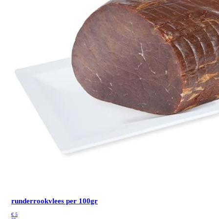
runderrookvlees per 100gr
€
5