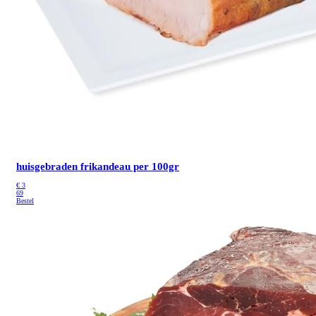
huisgebraden frikandeau per 100gr
€
3
69
Bestel