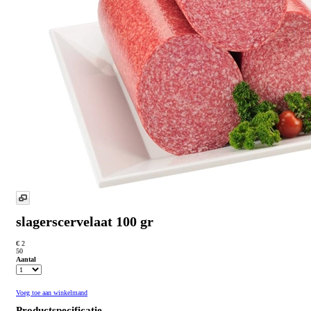
slagerscervelaat 100 gr
€ 2
50
Aantal
Voeg toe aan winkelmand
Productspecificatie