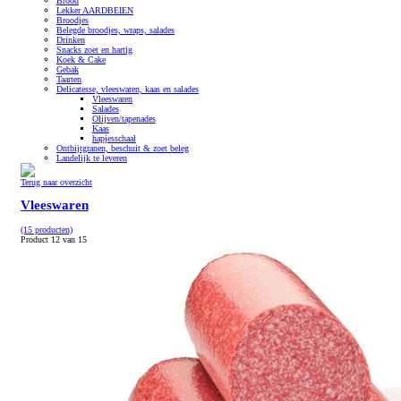
Brood
Lekker AARDBEIEN
Broodjes
Belegde broodjes, wraps, salades
Drinken
Snacks zoet en hartig
Koek & Cake
Gebak
Taarten
Delicatesse, vleeswaren, kaas en salades
Vleeswaren
Salades
Olijven/tapenades
Kaas
hapjesschaal
Ontbijtgranen, beschuit & zoet beleg
Landelijk te leveren
Terug naar overzicht
Vleeswaren
(15 producten)
Product 12 van 15