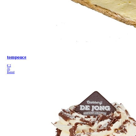
tompouce
€
2
35
Bestel