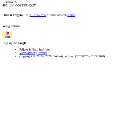
Rulstraat 22
4901 LN OOSTERHOUT
Heeft u vragen?
Bel
0162-453256
of stuur ons een
e-mail
.
Veilig betalen
Blijf op de hoogte
Prijzen in Euro incl. btw
Voorwaarden
|
Privacy
Copyright © 2010 - 2026 Bakkerij de Jong. (20260623 - 2.03.9670)