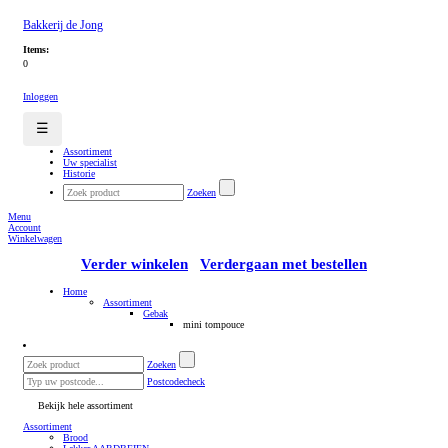
Bakkerij de Jong
Items:
0
Inloggen
☰
Assortiment
Uw specialist
Historie
Zoeken
Menu
Account
Winkelwagen
Verder winkelen
Verdergaan met bestellen
Home
Assortiment
Gebak
mini tompouce
Zoeken
Postcodecheck
Bekijk hele assortiment
Assortiment
Brood