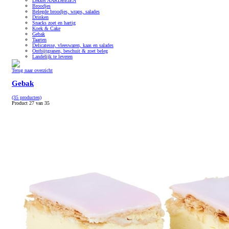
Lekker AARDBEIEN
Broodjes
Belegde broodjes, wraps, salades
Drinken
Snacks zoet en hartig
Koek & Cake
Gebak
Taarten
Delicatesse, vleeswaren, kaas en salades
Ontbijtgranen, beschuit & zoet beleg
Landelijk te leveren
Terug naar overzicht
Gebak
(35 producten)
Product 27 van 35