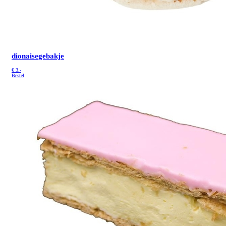
dionaisegebakje
€
3.-
Bestel