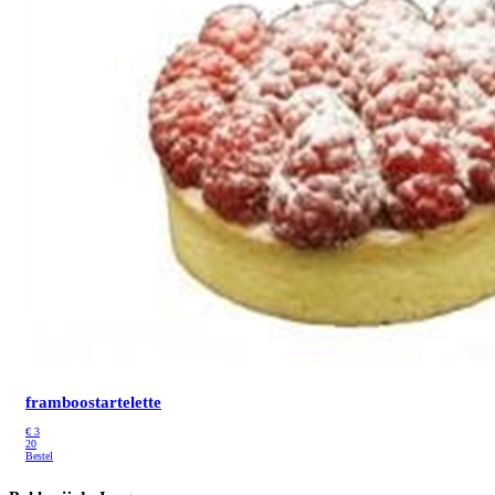
framboostartelette
€
3
20
Bestel