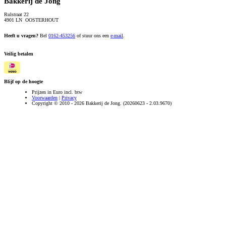
Bakkerij de Jong
Rulstraat 22
4901 LN OOSTERHOUT
Heeft u vragen?
Bel
0162-453256
of stuur ons een
e-mail
.
Veilig betalen
Blijf op de hoogte
Prijzen in Euro incl. btw
Voorwaarden
|
Privacy
Copyright © 2010 - 2026 Bakkerij de Jong. (20260623 - 2.03.9670)