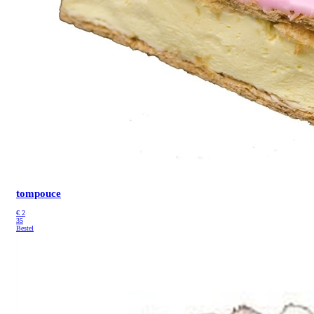
tompouce
€
2
35
Bestel