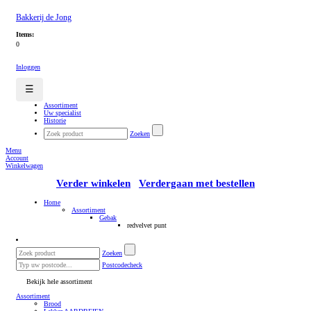
Bakkerij de Jong
Items:
0
Inloggen
☰
Assortiment
Uw specialist
Historie
Zoeken
Menu
Account
Winkelwagen
Verder winkelen
Verdergaan met bestellen
Home
Assortiment
Gebak
redvelvet punt
Zoeken
Postcodecheck
Bekijk hele assortiment
Assortiment
Brood