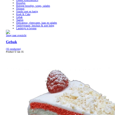
Lekker AARDBEIEN
Broodjes
Belegde broodjes, wraps, salades
Drinken
Snacks zoet en hartig
Koek & Cake
Gebak
Taarten
Delicatesse, vleeswaren, kaas en salades
Ontbijtgranen, beschuit & zoet beleg
Landelijk te leveren
Terug naar overzicht
Gebak
(35 producten)
Product 6 van 35