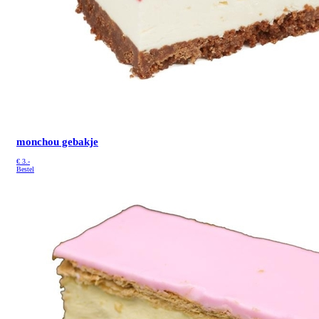
monchou gebakje
€
3.-
Bestel