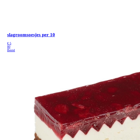
slagroomsoesjes per 10
€
5
80
Bestel