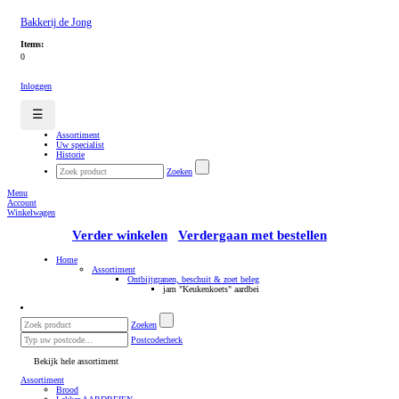
Bakkerij de Jong
Items:
0
Inloggen
☰
Assortiment
Uw specialist
Historie
Zoeken
Menu
Account
Winkelwagen
Verder winkelen
Verdergaan met bestellen
Home
Assortiment
Ontbijtgranen, beschuit & zoet beleg
jam "Keukenkoets" aardbei
Zoeken
Postcodecheck
Bekijk hele assortiment
Assortiment
Brood