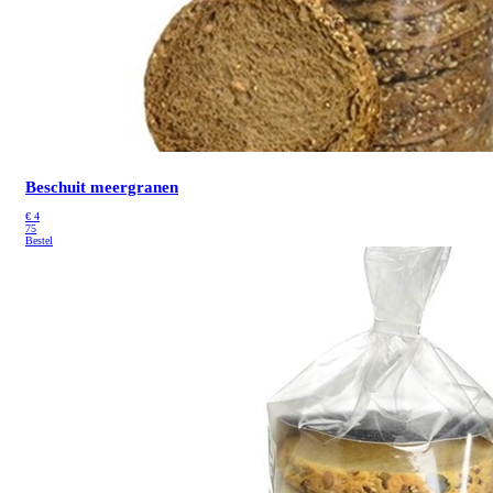
Beschuit meergranen
€
4
75
Bestel