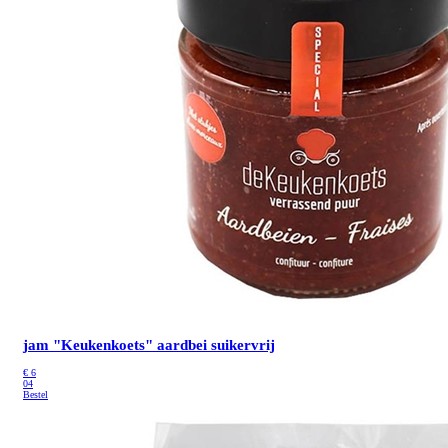
jam "Keukenkoets" aardbei suikervrij
€
6
04
Bestel