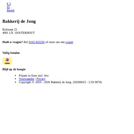
€
3
65
Bestel
Bakkerij de Jong
Rulstraat 22
4901 LN OOSTERHOUT
Heeft u vragen?
Bel
0162-453256
of stuur ons een
e-mail
.
Veilig betalen
Blijf op de hoogte
Prijzen in Euro incl. btw
Voorwaarden
|
Privacy
Copyright © 2010 - 2026 Bakkerij de Jong. (20260623 - 2.03.9670)