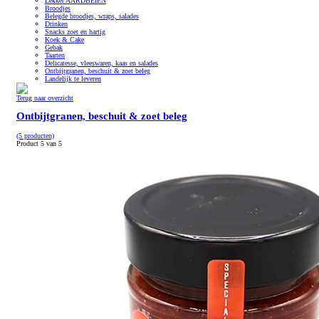
Lekker AARDBEIEN
Broodjes
Belegde broodjes, wraps, salades
Drinken
Snacks zoet en hartig
Koek & Cake
Gebak
Taarten
Delicatesse, vleeswaren, kaas en salades
Ontbijtgranen, beschuit & zoet beleg
Landelijk te leveren
Terug naar overzicht
Ontbijtgranen, beschuit & zoet beleg
(5 producten)
Product 5 van 5