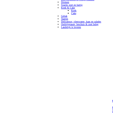
Drinken
Snacks zoet en hartig
Koek & Cake
Koek
Cake
Gebak
Taarten
Delicatesse, vleeswaren, kaas en salades
Ontbijtgranen, beschuit & zoet beleg
Landelijk te leveren