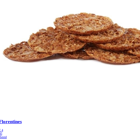
Florentines
€
4
45
Bestel