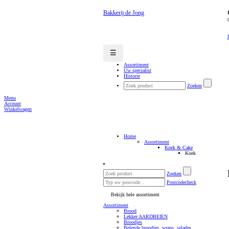
Bakkerij de Jong
☰
Assortiment
Uw specialist
Historie
Zoeken
Menu
Account
Winkelwagen
Home
Assortiment
Koek & Cake
Koek
Zoeken
Postcodecheck
Bekijk hele assortiment
Assortiment
Brood
Lekker AARDBEIEN
Broodjes
Belegde broodjes, wraps, salades