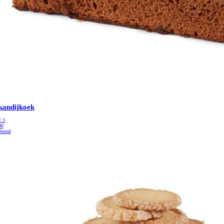
kandijkoek
€
3
90
Bestel