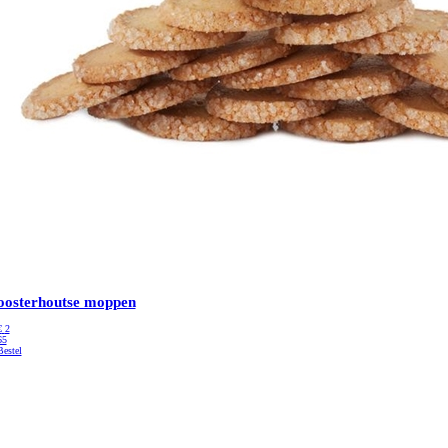
oosterhoutse moppen
€
2
65
Bestel