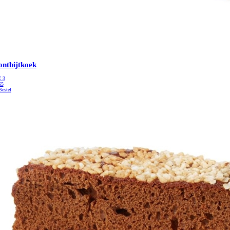
ontbijtkoek
€
3
65
Bestel