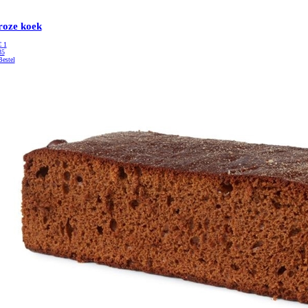
roze koek
€
1
35
Bestel