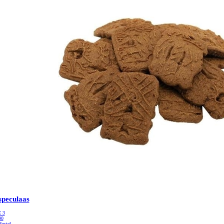
speculaas
€
3
90
Bestel