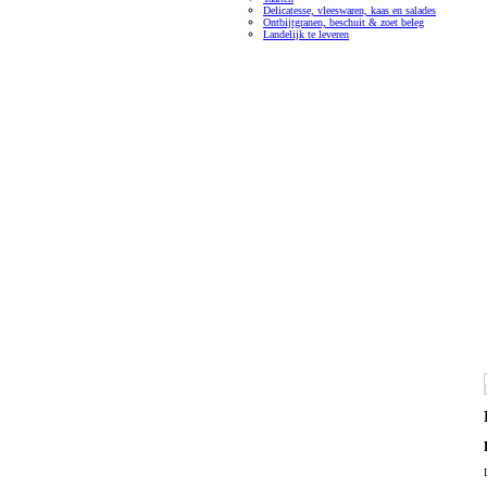
Delicatesse, vleeswaren, kaas en salades
Ontbijtgranen, beschuit & zoet beleg
Landelijk te leveren