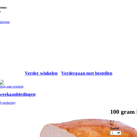
Items:
0
Inloggen
Verder winkelen
Verdergaan met bestellen
Terug naar overzicht
weekaanbiedingen
(0 producten)
100 gram k
€ 2
60
Aantal