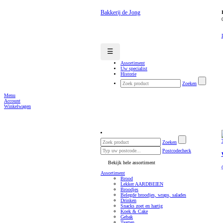
Bakkerij de Jong
☰
Assortiment
Uw specialist
Historie
Zoeken
Menu
Account
Winkelwagen
Zoeken
Postcodecheck
Bekijk hele assortiment
Assortiment
Brood
Lekker AARDBEIEN
Broodjes
Belegde broodjes, wraps, salades
Drinken
Snacks zoet en hartig
Koek & Cake
Gebak
Taarten