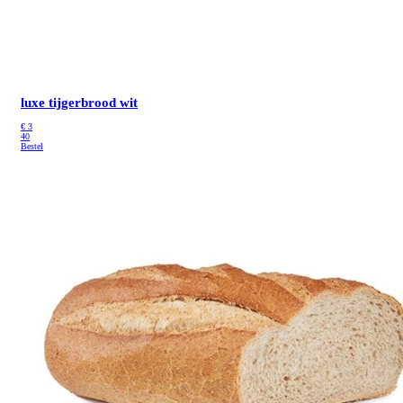
luxe tijgerbrood wit
€
3
40
Bestel