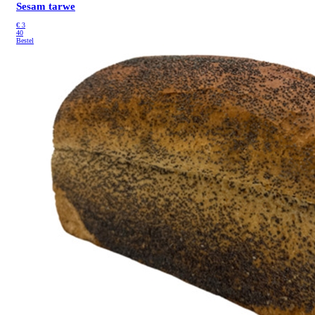
Sesam tarwe
€
3
40
Bestel