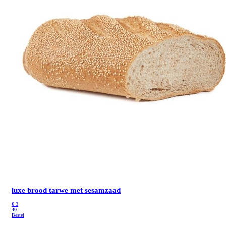
luxe brood tarwe met sesamzaad
€
3
40
Bestel