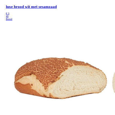
luxe brood wit met sesamzaad
€
3
40
Bestel