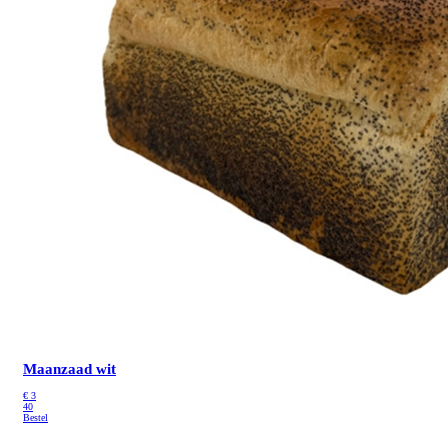
Maanzaad wit
€
3
40
Bestel