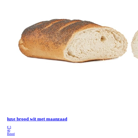
luxe brood wit met maanzaad
€
3
40
Bestel