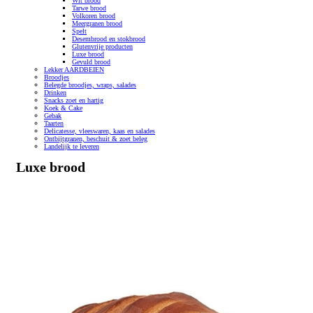
Wit brood
Tarwe brood
Volkoren brood
Meergranen brood
Spelt
Desembrood en stokbrood
Glutenvrije producten
Luxe brood
Gevuld brood
Lekker AARDBEIEN
Broodjes
Belegde broodjes, wraps, salades
Drinken
Snacks zoet en hartig
Koek & Cake
Gebak
Taarten
Delicatesse, vleeswaren, kaas en salades
Ontbijtgranen, beschuit & zoet beleg
Landelijk te leveren
Luxe brood