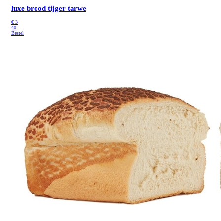
luxe brood tijger tarwe
€
3
40
Bestel