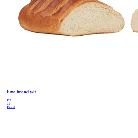
luxe brood wit
€
3
35
Bestel