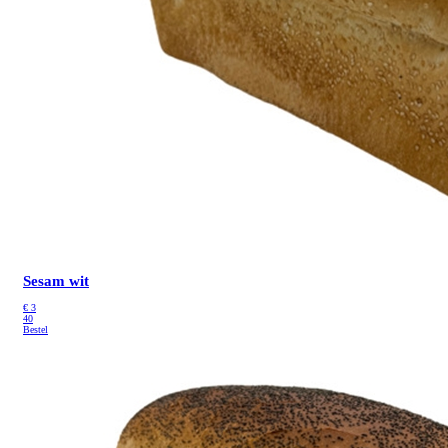
Sesam wit
€
3
40
Bestel