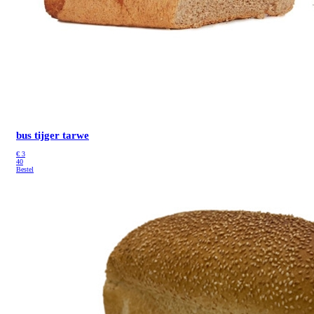
bus tijger tarwe
€
3
40
Bestel