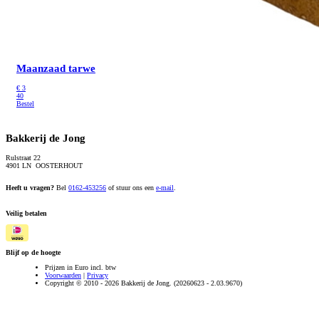
Maanzaad tarwe
€
3
40
Bestel
Bakkerij de Jong
Rulstraat 22
4901 LN OOSTERHOUT
Heeft u vragen?
Bel
0162-453256
of stuur ons een
e-mail
.
Veilig betalen
Blijf op de hoogte
Prijzen in Euro incl. btw
Voorwaarden
|
Privacy
Copyright © 2010 - 2026 Bakkerij de Jong. (20260623 - 2.03.9670)