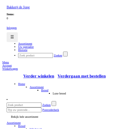
Bakkerij de Jong
Items:
0
Inloggen
☰
Assortiment
Uw specialist
Historie
Zoeken
Menu
Account
Winkelwagen
Verder winkelen
Verdergaan met bestellen
Home
Assortiment
Brood
Luxe brood
Zoeken
Postcodecheck
Bekijk hele assortiment
Assortiment
Brood