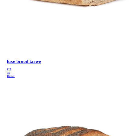
luxe brood tarwe
€
3
35
Bestel