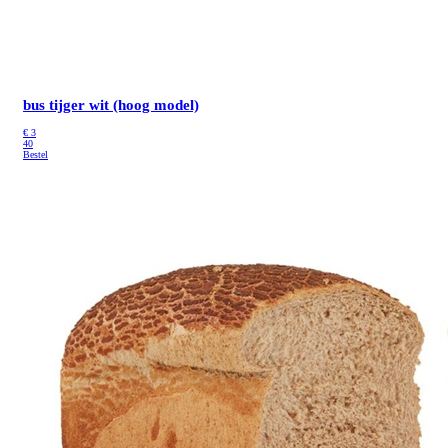
bus tijger wit (hoog model)
€
3
40
Bestel