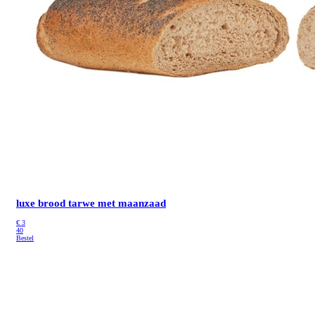
luxe brood tarwe met maanzaad
€
3
40
Bestel