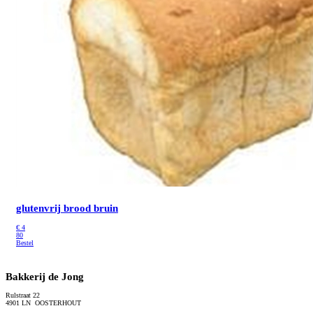
glutenvrij brood bruin
€
4
80
Bestel
Bakkerij de Jong
Rulstraat 22
4901 LN OOSTERHOUT