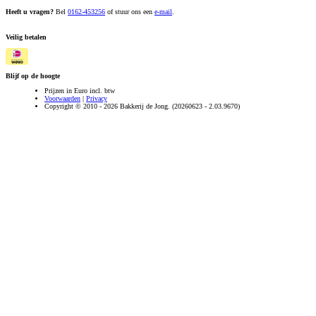
Heeft u vragen?
Bel
0162-453256
of stuur ons een
e-mail
.
Veilig betalen
Blijf op de hoogte
Prijzen in Euro incl. btw
Voorwaarden
|
Privacy
Copyright © 2010 - 2026 Bakkerij de Jong. (20260623 - 2.03.9670)