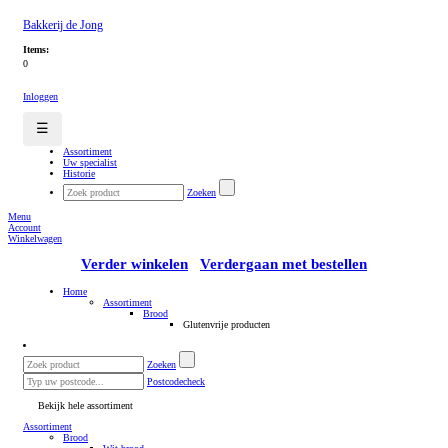
Bakkerij de Jong
Items:
0
Inloggen
☰
Assortiment
Uw specialist
Historie
Zoeken
Menu
Account
Winkelwagen
Verder winkelen
Verdergaan met bestellen
Home
Assortiment
Brood
Glutenvrije producten
Zoeken
Postcodecheck
Bekijk hele assortiment
Assortiment
Brood