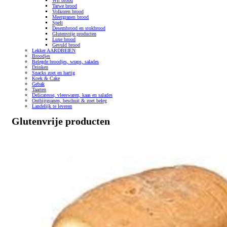
Wit brood
Tarwe brood
Volkoren brood
Meergranen brood
Spelt
Desembrood en stokbrood
Glutenvrije producten
Luxe brood
Gevuld brood
Lekker AARDBEIEN
Broodjes
Belegde broodjes, wraps, salades
Drinken
Snacks zoet en hartig
Koek & Cake
Gebak
Taarten
Delicatesse, vleeswaren, kaas en salades
Ontbijtgranen, beschuit & zoet beleg
Landelijk te leveren
Glutenvrije producten