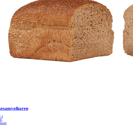
sesamvolkoren
€
3
45
Bestel