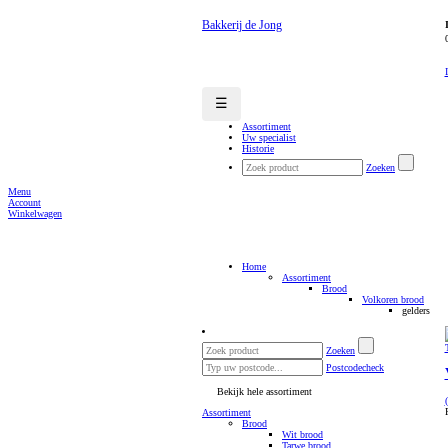
Bakkerij de Jong
☰
Assortiment
Uw specialist
Historie
Zoeken
Menu
Account
Winkelwagen
Home
Assortiment
Brood
Volkoren brood
gelders
Zoeken
Postcodecheck
Bekijk hele assortiment
Assortiment
Brood
Wit brood
Tarwe brood