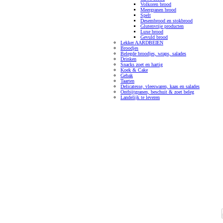
Volkoren brood
Meergranen brood
Spelt
Desembrood en stokbrood
Glutenvrije producten
Luxe brood
Gevuld brood
Lekker AARDBEIEN
Broodjes
Belegde broodjes, wraps, salades
Drinken
Snacks zoet en hartig
Koek & Cake
Gebak
Taarten
Delicatesse, vleeswaren, kaas en salades
Ontbijtgranen, beschuit & zoet beleg
Landelijk te leveren