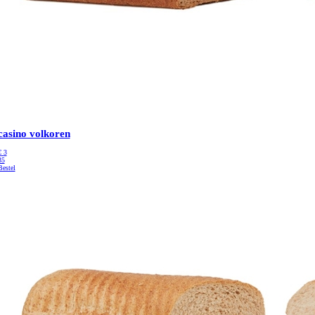
casino volkoren
€
3
35
Bestel