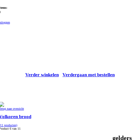
Items:
0
Inloggen
Verder winkelen
Verdergaan met bestellen
Terug naar overzicht
Volkoren brood
(11 producten)
Product 6 van 11
gelders