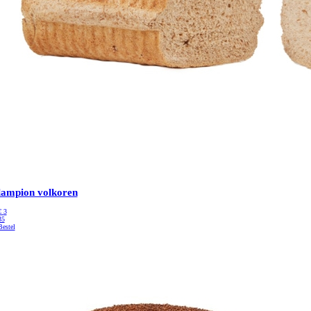
lampion volkoren
€
3
35
Bestel