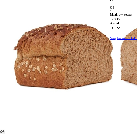
€ 3
45
Maak uw keuze:
Aantal
Voeg toe aan winkel