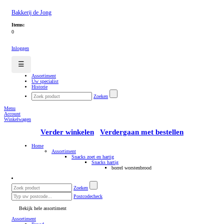
Bakkerij de Jong
Items:
0
Inloggen
☰
Assortiment
Uw specialist
Historie
Zoeken
Menu
Account
Winkelwagen
Verder winkelen
Verdergaan met bestellen
Home
Assortiment
Snacks zoet en hartig
Snacks hartig
borrel worstenbrood
Zoeken
Postcodecheck
Bekijk hele assortiment
Assortiment