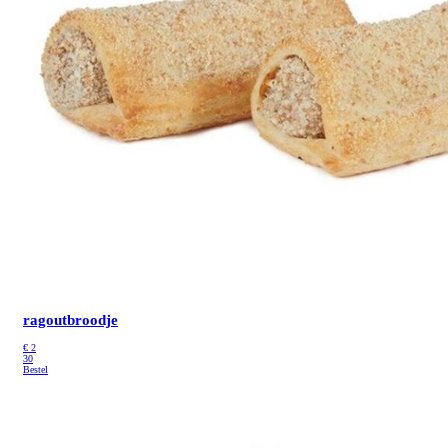
ragoutbroodje
€
2
30
Bestel