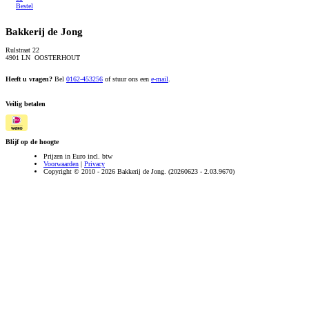
Bestel
Bakkerij de Jong
Rulstraat 22
4901 LN OOSTERHOUT
Heeft u vragen?
Bel
0162-453256
of stuur ons een
e-mail
.
Veilig betalen
Blijf op de hoogte
Prijzen in Euro incl. btw
Voorwaarden
|
Privacy
Copyright © 2010 - 2026 Bakkerij de Jong. (20260623 - 2.03.9670)