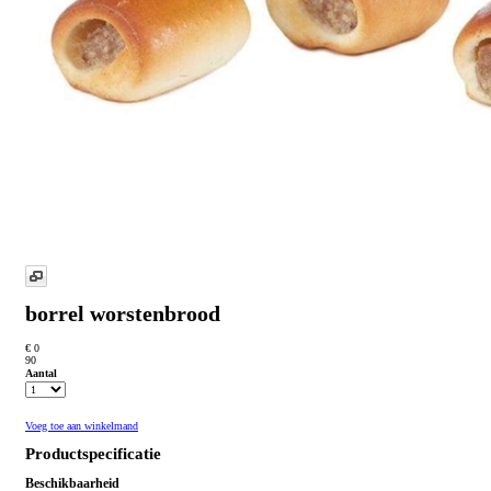
borrel worstenbrood
€ 0
90
Aantal
Voeg toe aan winkelmand
Productspecificatie
Beschikbaarheid