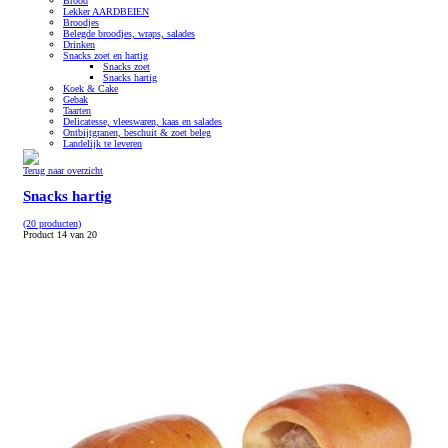
Brood
Lekker AARDBEIEN
Broodjes
Belegde broodjes, wraps, salades
Drinken
Snacks zoet en hartig
Snacks zoet
Snacks hartig
Koek & Cake
Gebak
Taarten
Delicatesse, vleeswaren, kaas en salades
Ontbijtgranen, beschuit & zoet beleg
Landelijk te leveren
Terug naar overzicht
Snacks hartig
(20 producten)
Product 14 van 20