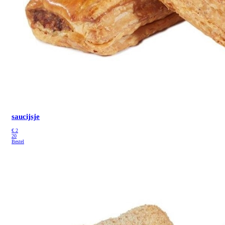
saucijsje
€
2
20
Bestel