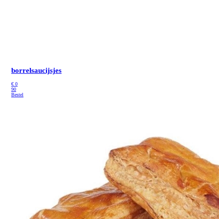
borrelsaucijsjes
€
0
90
Bestel