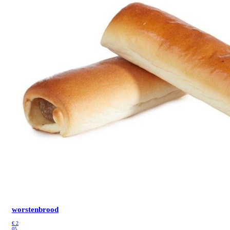
worstenbrood
€
2
05