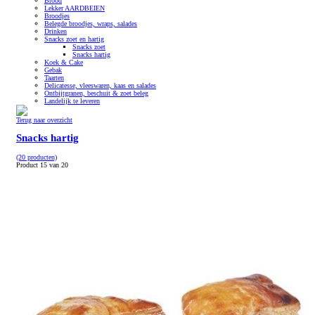
Brood
Lekker AARDBEIEN
Broodjes
Belegde broodjes, wraps, salades
Drinken
Snacks zoet en hartig
Snacks zoet
Snacks hartig
Koek & Cake
Gebak
Taarten
Delicatesse, vleeswaren, kaas en salades
Ontbijtgranen, beschuit & zoet beleg
Landelijk te leveren
Terug naar overzicht
Snacks hartig
(20 producten)
Product 15 van 20