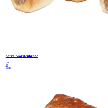
borrel worstenbrood
€
0
90
Bestel