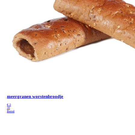
meergranen worstenbroodje
€
2
20
Bestel