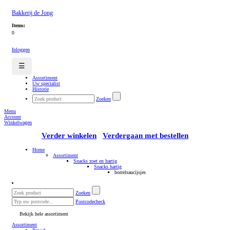
Bakkerij de Jong
Items:
0
Inloggen
☰
Assortiment
Uw specialist
Historie
Zoeken
Menu
Account
Winkelwagen
Verder winkelen
Verdergaan met bestellen
Home
Assortiment
Snacks zoet en hartig
Snacks hartig
borrelsaucijsjes
Zoeken
Postcodecheck
Bekijk hele assortiment
Assortiment