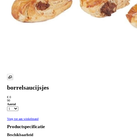
borrelsaucijsjes
€ 0
90
Aantal
Voeg toe aan winkelmand
Productspecificatie
Beschikbaarheid