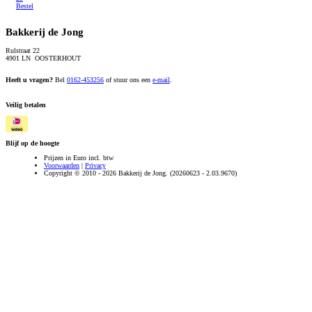
Bestel
Bakkerij de Jong
Rulstraat 22
4901 LN OOSTERHOUT
Heeft u vragen?
Bel
0162-453256
of stuur ons een
e-mail
.
Veilig betalen
Blijf op de hoogte
Prijzen in Euro incl. btw
Voorwaarden
|
Privacy
Copyright © 2010 - 2026 Bakkerij de Jong. (20260623 - 2.03.9670)