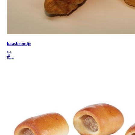
kaasbroodje
€
2
30
Bestel