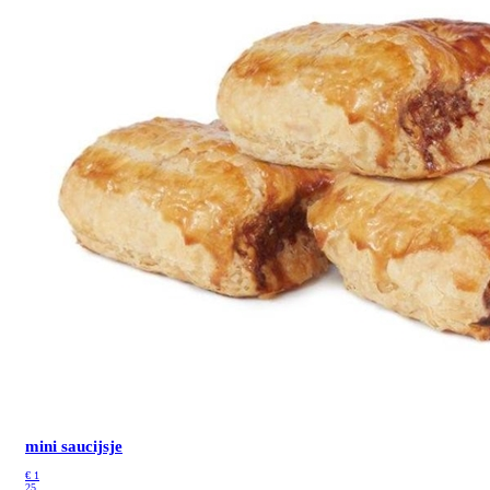
mini saucijsje
€
1
25