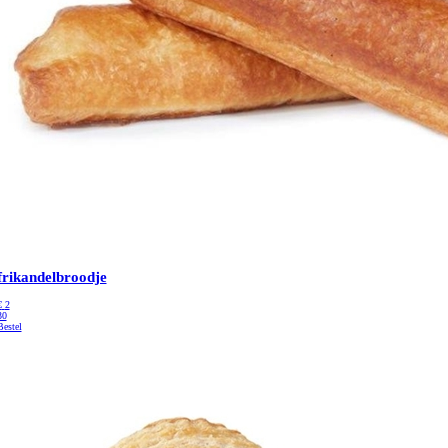
frikandelbroodje
€
2
30
Bestel