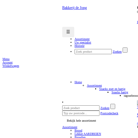
Bakkerij de Jong
☰
Assortiment
Uw specialist
Historie
Zoeken
Menu
Account
Winkelwagen
Home
Assortiment
Snacks zoet en hartig
Snacks hartig
ragoutbroo
Zoeken
Postcodecheck
Bekijk hele assortiment
Assortiment
Brood
Lekker AARDBEIEN
Broodjes