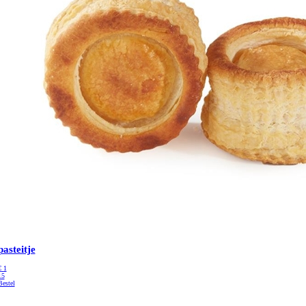
pasteitje
€
1
15
Bestel