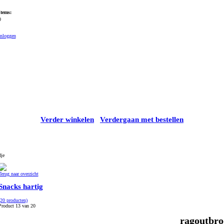
Items:
0
Inloggen
Verder winkelen
Verdergaan met bestellen
dje
Terug naar overzicht
Snacks hartig
(20 producten)
Product 13 van 20
ragoutbro