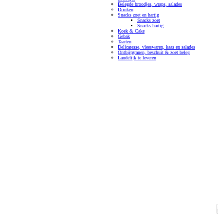
Belegde broodjes, wraps, salades
Drinken
Snacks zoet en hartig
Snacks zoet
Snacks hartig
Koek & Cake
Gebak
Taarten
Delicatesse, vleeswaren, kaas en salades
Ontbijtgranen, beschuit & zoet beleg
Landelijk te leveren