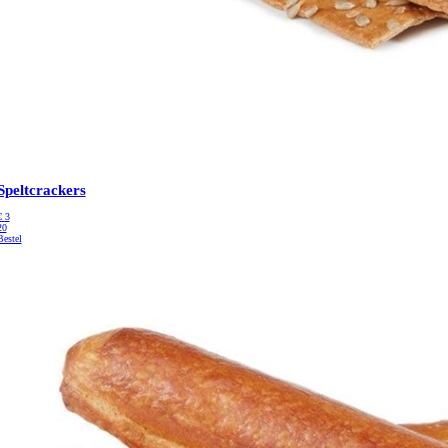
Speltcrackers
€
3
20
Bestel