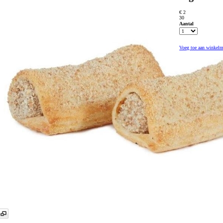
€ 2
30
Aantal
Voeg toe aan winkel