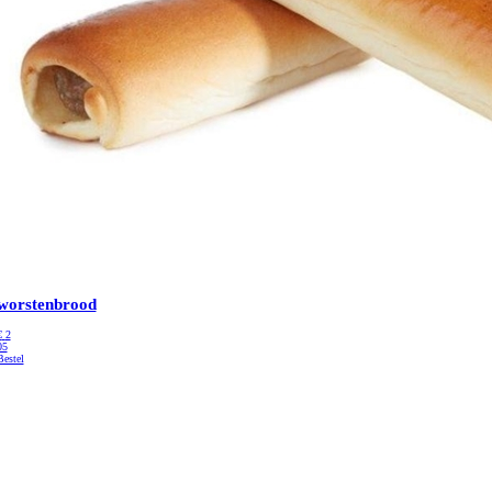
worstenbrood
€
2
05
Bestel