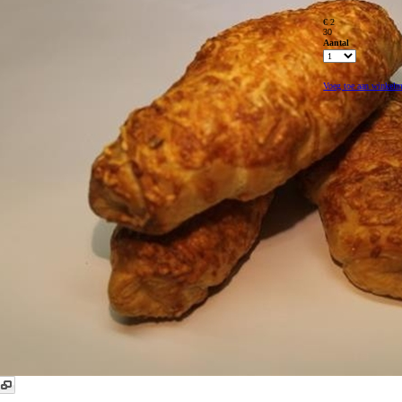
€ 2
30
Aantal
Voeg toe aan winkel