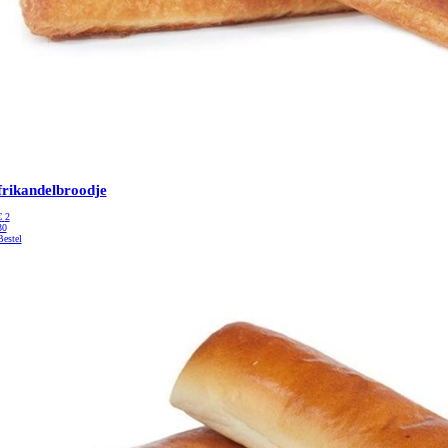
frikandelbroodje
€
2
30
Bestel