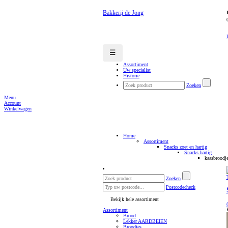
Bakkerij de Jong
☰
Assortiment
Uw specialist
Historie
Zoeken
Menu
Account
Winkelwagen
Home
Assortiment
Snacks zoet en hartig
Snacks hartig
kaasbroodj
Zoeken
Postcodecheck
Bekijk hele assortiment
Assortiment
Brood
Lekker AARDBEIEN
Broodjes