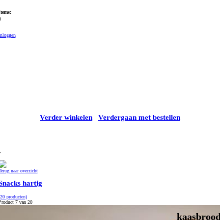
Items:
0
Inloggen
Verder winkelen
Verdergaan met bestellen
e
Terug naar overzicht
Snacks hartig
(20 producten)
Product 7 van 20
kaasbrood