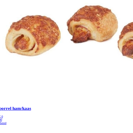
borrel ham/kaas
€
0
90
Bestel