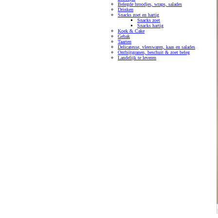
Belegde broodjes, wraps, salades
Drinken
Snacks zoet en hartig
Snacks zoet
Snacks hartig
Koek & Cake
Gebak
Taarten
Delicatesse, vleeswaren, kaas en salades
Ontbijtgranen, beschuit & zoet beleg
Landelijk te leveren