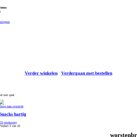
Items:
0
Inloggen
Verder winkelen
Verdergaan met bestellen
od met spek
Terug naar overzicht
Snacks hartig
(20 producten)
Product 3 van 20
worstenbr