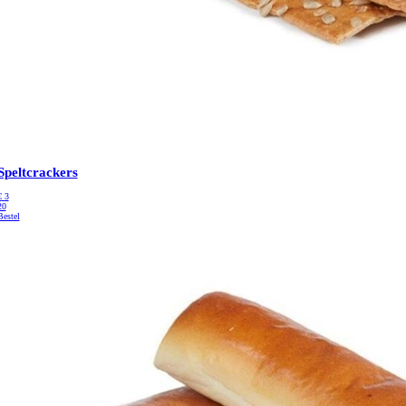
Speltcrackers
€
3
20
Bestel