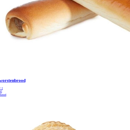
worstenbrood
€
2
05
Bestel