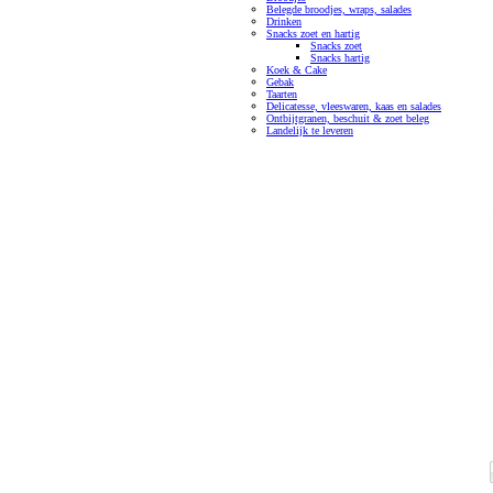
Belegde broodjes, wraps, salades
Drinken
Snacks zoet en hartig
Snacks zoet
Snacks hartig
Koek & Cake
Gebak
Taarten
Delicatesse, vleeswaren, kaas en salades
Ontbijtgranen, beschuit & zoet beleg
Landelijk te leveren