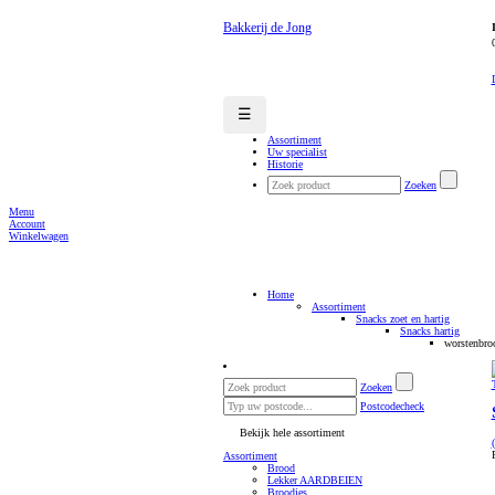
Bakkerij de Jong
☰
Assortiment
Uw specialist
Historie
Zoeken
Menu
Account
Winkelwagen
Home
Assortiment
Snacks zoet en hartig
Snacks hartig
worstenbro
Zoeken
Postcodecheck
Bekijk hele assortiment
Assortiment
Brood
Lekker AARDBEIEN
Broodjes