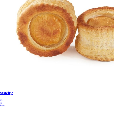
pasteitje
€
1
15
Bestel