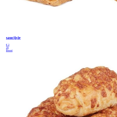
saucijsje
€
2
20
Bestel