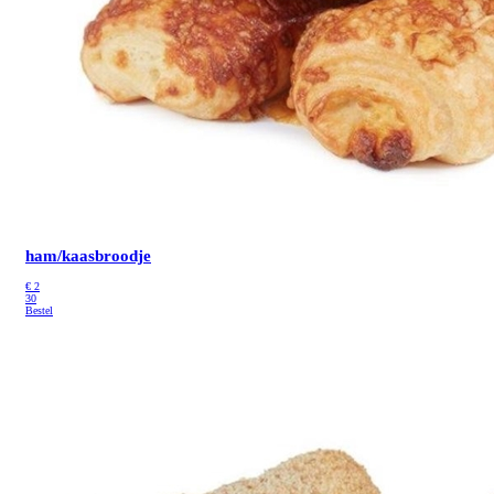
ham/kaasbroodje
€
2
30
Bestel