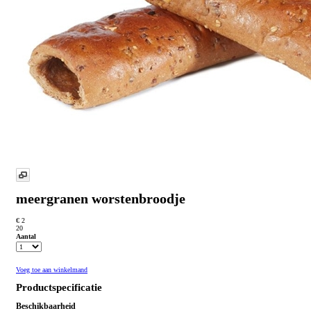
meergranen worstenbroodje
€ 2
20
Aantal
Voeg toe aan winkelmand
Productspecificatie
Beschikbaarheid