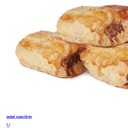
mini saucijsje
€
1
25