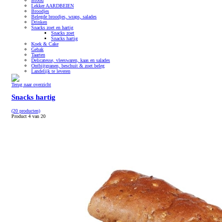
Brood
Lekker AARDBEIEN
Broodjes
Belegde broodjes, wraps, salades
Drinken
Snacks zoet en hartig
Snacks zoet
Snacks hartig
Koek & Cake
Gebak
Taarten
Delicatesse, vleeswaren, kaas en salades
Ontbijtgranen, beschuit & zoet beleg
Landelijk te leveren
Terug naar overzicht
Snacks hartig
(20 producten)
Product 4 van 20