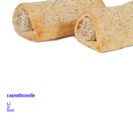
ragoutbroodje
€
2
30
Bestel