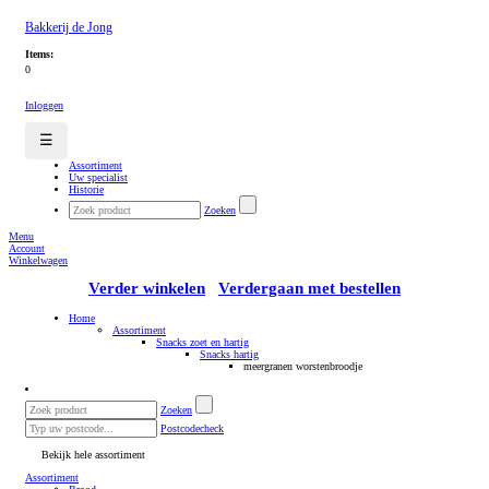
Bakkerij de Jong
Items:
0
Inloggen
☰
Assortiment
Uw specialist
Historie
Zoeken
Menu
Account
Winkelwagen
Verder winkelen
Verdergaan met bestellen
Home
Assortiment
Snacks zoet en hartig
Snacks hartig
meergranen worstenbroodje
Zoeken
Postcodecheck
Bekijk hele assortiment
Assortiment