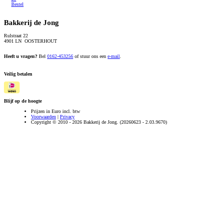
Bestel
Bakkerij de Jong
Rulstraat 22
4901 LN OOSTERHOUT
Heeft u vragen?
Bel
0162-453256
of stuur ons een
e-mail
.
Veilig betalen
Blijf op de hoogte
Prijzen in Euro incl. btw
Voorwaarden
|
Privacy
Copyright © 2010 - 2026 Bakkerij de Jong. (20260623 - 2.03.9670)