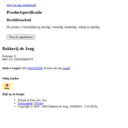
Voeg toe aan winkelmand
Productspecificatie
Beschikbaarheid
Dit product is beschikbaar op dinsdag, woensdag, donderdag, vrijdag en zaterdag.
Bakkerij de Jong
Rulstraat 22
4901 LN OOSTERHOUT
Heeft u vragen?
Bel
0162-453256
of stuur ons een
e-mail
.
Veilig betalen
Blijf op de hoogte
Prijzen in Euro incl. btw
Voorwaarden
|
Privacy
Copyright © 2010 - 2026 Bakkerij de Jong. (20260623 - 2.03.9670)