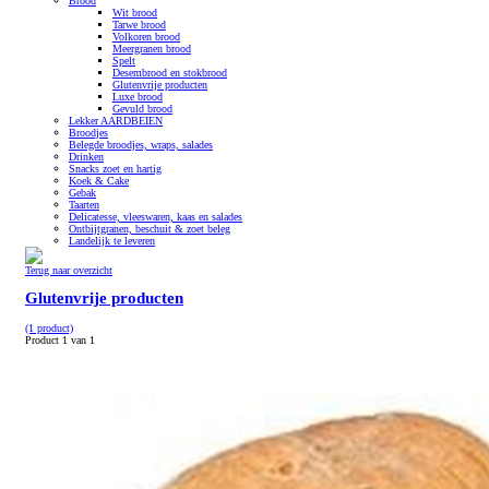
Brood
Wit brood
Tarwe brood
Volkoren brood
Meergranen brood
Spelt
Desembrood en stokbrood
Glutenvrije producten
Luxe brood
Gevuld brood
Lekker AARDBEIEN
Broodjes
Belegde broodjes, wraps, salades
Drinken
Snacks zoet en hartig
Koek & Cake
Gebak
Taarten
Delicatesse, vleeswaren, kaas en salades
Ontbijtgranen, beschuit & zoet beleg
Landelijk te leveren
Terug naar overzicht
Glutenvrije producten
(1 product)
Product 1 van 1