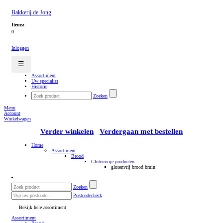
Bakkerij de Jong
Items:
0
Inloggen
☰
Assortiment
Uw specialist
Historie
Zoeken
Menu
Account
Winkelwagen
Verder winkelen
Verdergaan met bestellen
Home
Assortiment
Brood
Glutenvrije producten
glutenvrij brood bruin
Zoeken
Postcodecheck
Bekijk hele assortiment
Assortiment