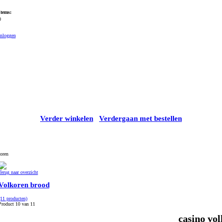
Items:
0
Inloggen
Verder winkelen
Verdergaan met bestellen
koren
Terug naar overzicht
Volkoren brood
(11 producten)
Product 10 van 11
casino vo