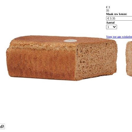
€ 3
35
Maak uw keuze:
Aantal
Voeg toe aan winkel