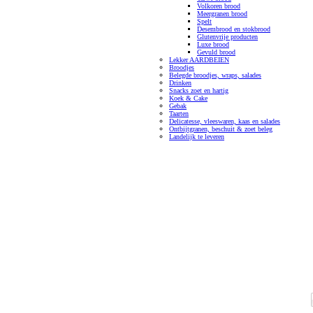
Volkoren brood
Meergranen brood
Spelt
Desembrood en stokbrood
Glutenvrije producten
Luxe brood
Gevuld brood
Lekker AARDBEIEN
Broodjes
Belegde broodjes, wraps, salades
Drinken
Snacks zoet en hartig
Koek & Cake
Gebak
Taarten
Delicatesse, vleeswaren, kaas en salades
Ontbijtgranen, beschuit & zoet beleg
Landelijk te leveren