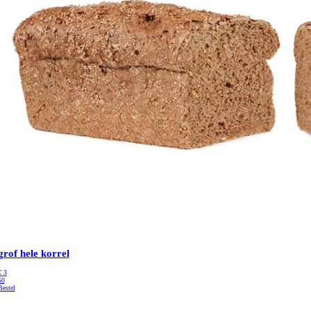
grof hele korrel
€
3
50
Bestel