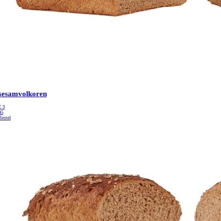
sesamvolkoren
€
3
45
Bestel