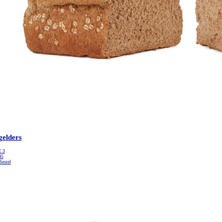
gelders
€
3
45
Bestel