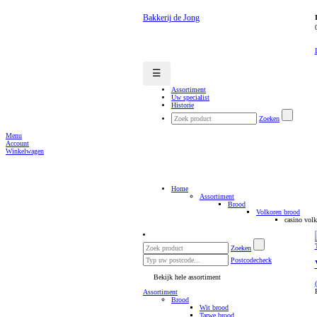
Bakkerij de Jong
☰
Assortiment
Uw specialist
Historie
Zoeken
Menu
Account
Winkelwagen
Home
Assortiment
Brood
Volkoren brood
casino vol
Zoeken
Postcodecheck
Bekijk hele assortiment
Assortiment
Brood
Wit brood
Tarwe brood